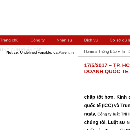
Trang chủ
Công ty
Nhân sự
Dịch vụ
Cơ sở dữ l
ỨNG CỨU KHẨN CẤP
Home »
Thông Báo
»
Tin t
Notice
: Undefined variable: catParent in
17/5/2017 – TP. 
DOANH QUỐC TẾ
chấp tốt hơn, Kinh
quốc tế (ICC) và Tru
ngày,
Công ty luật TNH
chúng tôi, Luật sư
N