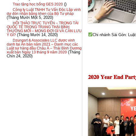
()
Trao tặng học bổng GES 2020
Công ty Luật TNHH Tư Vấn Độc Lập vinh
dự đón nhận bằng khen của Bộ Tư pháp
(Tháng Mười Một 5, 2020)
HỘI THẢO TRỰC TUYẾN – TRỌNG TÀI
QUỐC TẾ TRỌNG TRẠNG THÁI BÌNH
THƯỜNG MỚI – MONG ĐỢI GÌ VÀ CẦN LƯU
(Tháng Mười 14, 2020)
Chi nhánh Sài Gòn: Luậ
Ý GÌ?
Dzungsrt & Associates LLC được vinh
danh tại Ấn bản năm 2021 – Danh mục các
Luật sư hàng đầu Châu Á – Thái Bình Dương
(Tháng
xuất bản Ngày 13 tháng 9 năm 2020
Chín 24, 2020)
𝟐𝟎𝟐𝟎 𝐘𝐞𝐚𝐫 𝐄𝐧𝐝 𝐏𝐚𝐫𝐭