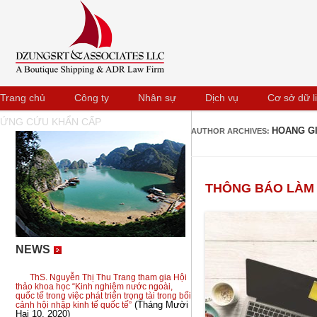
Trang chủ
Công ty
Nhân sự
Dịch vụ
Cơ sở dữ l
ỨNG CỨU KHẨN CẤP
HOANG G
AUTHOR ARCHIVES:
THÔNG BÁO LÀM V
NEWS
ThS. Nguyễn Thị Thu Trang tham gia Hội
thảo khoa học “Kinh nghiệm nước ngoài,
quốc tế trong việc phát triển trọng tài trong bối
(Tháng Mười
cảnh hội nhập kinh tế quốc tế”
Hai 10, 2020)