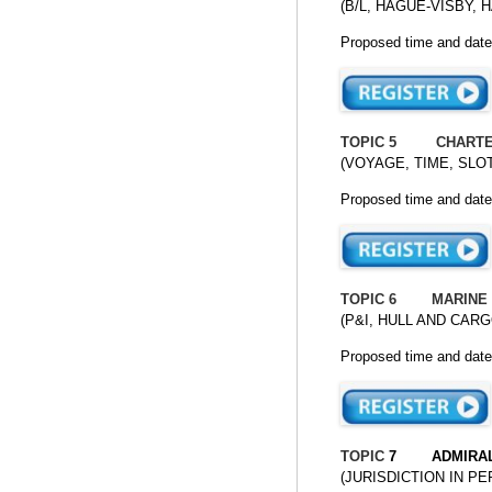
(B/L, HAGUE-VISBY,
Proposed time and date
TOPIC 5 CHARTE
(VOYAGE, TIME, SLO
Proposed time and date:
TOPIC 6 MARINE 
(P&I, HULL AND CARG
Proposed time and date
TOPIC
7 ADMIRALT
(JURISDICTION IN P