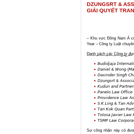
DZUNGSRT & ASS
GIẢI QUYẾT TRAN
– Khu vực Đông Nam Á của
Year – Công ty Luật chuyên
D̲a̲n̲h̲ ̲s̲á̲c̲h̲ ̲c̲á̲c̲ ̲C̲ô̲n̲g̲ ̲t̲y̲ ̲đ̲ư
𝘉𝘶𝘥𝘪𝘥𝘫𝘢𝘫𝘢 𝘐𝘯𝘵𝘦𝘳𝘯𝘢
𝘋𝘢𝘯𝘪𝘦𝘭 & 𝘞𝘰𝘯𝘨 (𝘔𝘢
𝘋𝘢𝘷𝘪𝘯𝘥𝘦𝘳 𝘚𝘪𝘯𝘨𝘩 𝘊𝘩
𝘋𝘻𝘶𝘯𝘨𝘴𝘳𝘵 & 𝘈𝘴𝘴𝘰𝘤𝘪
𝘒𝘶𝘥𝘶𝘯 𝘢𝘯𝘥 𝘗𝘢𝘳𝘵𝘯𝘦𝘳
𝘗𝘢𝘯𝘦𝘭𝘰 𝘓𝘢𝘸 𝘖𝘧𝘧𝘪𝘤𝘦 (
𝘗𝘳𝘰𝘷𝘪𝘥𝘦𝘯𝘤𝘦 𝘓𝘢𝘸 𝘈𝘴
𝘚.𝘒.𝘓𝘪𝘯𝘨 & 𝘛𝘢𝘯 𝘈𝘥𝘷
𝘛𝘢𝘯 𝘒𝘰𝘬 𝘘𝘶𝘢𝘯 𝘗𝘢𝘳𝘵
𝘛𝘰𝘭𝘰𝘴𝘢 𝘑𝘢𝘷𝘪𝘦𝘳 𝘓𝘢𝘸 𝘍
𝘛𝘚𝘔𝘗 𝘓𝘢𝘸 𝘊𝘰𝘳𝘱𝘰𝘳𝘢𝘵
Sự công nhận này có được