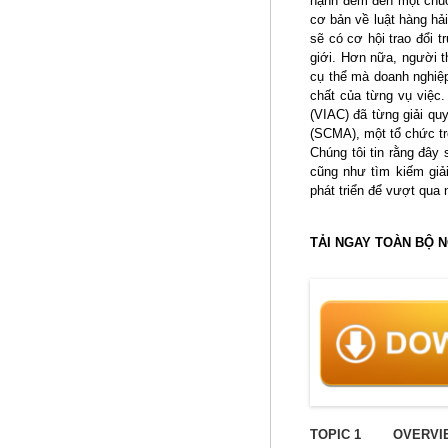
hạnh đem đến một chuỗi
cơ bản về luật hàng hải
sẽ có cơ hội trao đổi t
giới. Hơn nữa, người t
cụ thể mà doanh nghiệp
chất của từng vụ việc.
(VIAC) đã từng giải qu
(SCMA), một tổ chức trọ
Chúng tôi tin rằng đây
cũng như tìm kiếm giả
phát triển để vượt qua 
TẢI NGAY TOÀN BỘ 
TOPIC 1 OVERVIEW