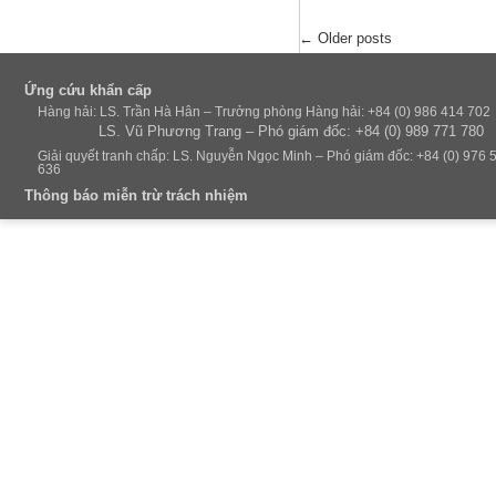
Post navigation
←
Older posts
Ứng cứu khẩn cấp
Hàng hải: LS. Trần Hà Hân – Trưởng phòng Hàng hải: +84 (0) 986 414 702
LS. Vũ Phương Trang – Phó giám đốc: +84 (0) 989 771 780
Giải quyết tranh chấp: LS. Nguyễn Ngọc Minh – Phó giám đốc: +84 (0) 976 
636
Thông báo miễn trừ trách nhiệm