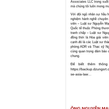
Associates LLC trong suốt
mà chúng tôi luôn mong m
Với đội ngũ nhân sự hầu h
nghiệm hành nghề chuyên n
viên – Luật sư Nguyễn Mạn
Quốc tế thuộc Phòng thươn
tranh chấp – Luật sư Nguy
đồng thời là Hòa giải vi
cạnh đó là các Luật sư th
phòng ADR và Thạc sỹ Ngu
cùng quan trọng đảm bảo d
chung.
Để biết thêm thông
https://backup.dzungsrt.
se-asia-law…
ÔNG NGUYỄN MẠN