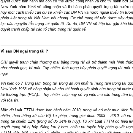
quyết được ban hành mà còn có thể được công nhận và cho thi hành bởi 14
New York năm 1958 về công nhận và thi hành phán quyết trọng tài nước n
hủy một cách thiếu căn cứ sẽ khiến các DN VN và nước ngoài thiếu tin tưởn
pháp luật trọng tài Việt Nam nói chung. Cơ chế trọng tài vốn được xây dựn
lọc các nguyên tắc trọng tài quốc tế. Do đó, DN VN sẽ tiếp tục gặp khó khă
quyết tranh chấp tại các tổ chức trọng tài quốc tế.
Vì sao DN ngại trọng tài ?
Giải quyết tranh chấp thương mại bằng trọng tài đã trở thành một hình thức
như nhanh gọn, bí mật. Tuy nhiên, tình trạng hủy phán quyết trọng tài một
ngại.
VN hiện có 7 Trung tâm trọng tài, trong đó lớn nhất là Trung tâm trọng tài 
New York 1958 về công nhận và cho thi hành quyết định của trọng tài nước n
tài thường trực (PCA)… Tuy nhiên, hiện nay số vụ việc mà các trung tâm tr
với tòa án.
Mặc dù Luật TTTM được ban hành năm 2010, trong đó có một mục đích là h
nhiên, theo thống kê của Bộ Tư pháp, trong giai đoạn 2003 – 2010, số vụ
trọng tài chiếm 12% (trong số đó 34% bị hủy). Từ khi Luật TTTM có hiệu lự
quyết trọng tài bị hủy. Đáng lưu ý hơn, nhiều vụ tuyên hủy phán quyết trọ
TTTM. Đặc biệt, thực tế, rất nhiều vụ việc tòa án đi sâu vào nội dung của 