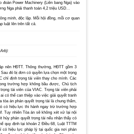
p đoàn Power Machinery (Liên bang Nga) vào
ơng Nga phải thanh toán 4,2 triệu USD…
 công minh, độc lập. Mỗi hội đồng, mỗi cơ quan
luật lên trên tất cả.
Arb):
h lập nên HĐTT. Thông thường, HĐTT gồm 3
n. Sau đó bị đơn có quyền lựa chọn một trọng
 chỉ định trọng tài viên thay cho mình. Các
Trong trường hợp không bầu được, Chủ tịch
trọng tài viên của VIAC. Trọng tài viên phải
i có thể can thiệp vào việc giải quyết tranh
a tòa án phán quyết trọng tài là chung thẩm,
ó có hiệu lực thi hành ngay trừ trường hợp
M. Tuy nhiên Tòa án sẽ không xét xử lại nội
t hủy phán quyết trọng tài nếu nhận thấy có
thể quy định tại khoản 2 Điều 68, Luật TTTM
ỉ có hiệu lực pháp lý tại quốc gia nơi phán