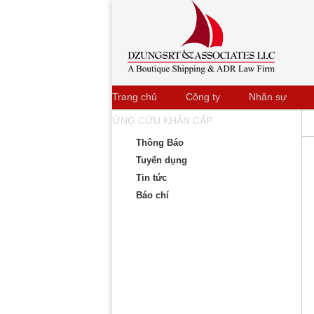
Trang chủ
Công ty
Nhân sự
ỨNG CỨU KHẨN CẤP
Thông Báo
Tuyển dụng
Tin tức
Báo chí