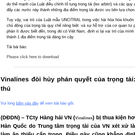
do thế mạnh của Luật điều chỉnh tố tụng trọng tài (lex arbitri) và các quy 
đẩy các nước này thành những địa điểm trọng tài được ưu tiên lựa chọn
Tuy vậy, vai trò của Luật mẫu UNCITRAL trong việc hài hòa hóa khuôn k
chủ động của trọng tài quy chế riêng biệt và sự hỗ trợ của cơ quan tư 
phán ít được biết đến, trong đó có Việt Nam, định vị lại vai trò của mìn
thành 1 địa điểm trọng tài đáng tin cậy.
Tải bài báo:
Please click here to download
Vinalines đòi hủy phán quyết của trọng tà
thủ
Vui lòng
bấm vào đây
để xem bài báo gốc
(DĐDN) – TCty Hàng hải VN (
) bị thua kiện h
Vinalines
Hàn Quốc do Trung tâm trọng tài của VN xét xử l
làm ăn thiếu cẩn trọng. Điều này cũng khẳng địn