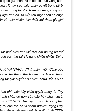
9 quốc gia thành viên còn lại của Công ước
goài.
Hệ lụy của việc phán quyết trọng tài bị
g vào Trọng tài Việt Nam nói riêng cũng như
g dựa trên cơ sở tiếp thu một cách có chọn
n và chịu nhiều thua thiệt khi tham gia giải
 rất phổ biến trên thế giới bởi những ưu thế
 cách tràn lan tại VN đang khiến nhiều DN e
quốc tế VN (VIAC). VN là thành viên Công ước
goài, trở thành thành viên của Tòa án trọng
ọng tài giải quyết chỉ chiếm chưa đến 1% so
ạn chế việc hủy phán quyết trọng tài. Tuy
 tranh chấp có đơn yêu cầu hủy phán quyết
c từ 01/1/2011 đến nay, có tới 36% số phán
ng tài của tòa án vi phạm nghiêm trọng Luật
các phán quyết trọng tài. Mặc dù, Luật TTTM