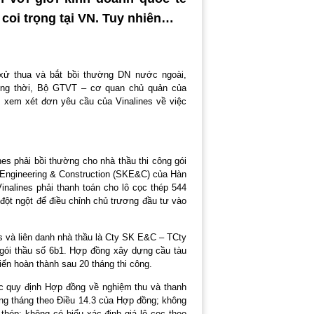
 coi trọng tại VN. Tuy nhiên…
xử thua và bắt bồi thường DN nước ngoài,
Đồng thời, Bộ GTVT – cơ quan chủ quản của
 xem xét đơn yêu cầu của Vinalines về việc
es phải bồi thường cho nhà thầu thi công gói
 Engineering & Construction (SKE&C) của Hàn
inalines phải thanh toán cho lô cọc thép 544
t ngột để điều chỉnh chủ trương đầu tư vào
s và liên danh nhà thầu là Cty SK E&C – TCty
gói thầu số 6b1. Hợp đồng xây dựng cầu tàu
iến hoàn thành sau 20 tháng thi công.
 quy định Hợp đồng về nghiệm thu và thanh
àng tháng theo Điều 14.3 của Hợp đồng; không
thép; không có biểu xác định giá lô cọc theo