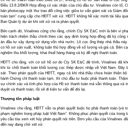
Điều 13.8.2/ĐKR Hợp đồng có xác nhận của chủ đầu tư. Vinalines còn tố,
bản photocopy một thư trao đổi công việc giữa tư vấn giám sát và Giám đố
toán tạm” cung cấp cho HĐTT xét xử. HĐTT không hề xác minh tài liệu qua
Ban Quản lý dự án khi xét xử và ra phán quyết.
Bên cạnh đó, Vinalines cũng cho rằng, chính Cty SK E&C mới là bên vi ph
hiện trách nhiệm thầu chính theo các quy định trong hợp đồng đã ký cũng 
án đầu tư xây dựng sử dụng vốn nhà nước. Lô cọc ống thép nhà thầu này 
có hồ sơ sản xuất, không tuân thủ hợp đồng về số lượng và giá cả. Bên c
nghiệm thu khối lượng, khai thuế hàng tháng và ký đề nghị thanh toán.
HĐTT cho rằng, với cơ sở hồ sơ do Cty SK E&C đệ trình, Vinalines đã kh
khi từ chối thanh toán khối lượng cọc thép được nhập về Việt Nam. Đây 
sát. Theo phán quyết của HĐTT, ngay cả khi nhà thầu chưa hoàn thiện bộ
hành Chứng chỉ thanh toán tạm, thì chủ đầu tư buộc phải thanh toán. Thậm
sự chính xác và tính phù hợp của Hồ sơ thanh toán mà vẫn thông qua và trì
duyệt và thanh toán, rồi sẽ đi kiện tư vấn để đòi lại.
Thượng tôn pháp luật
Vinalines cho rằng, HĐTT vẫn ra phán quyết buộc họ phải thanh toán (và trả 
phạm nghiêm trọng pháp luật Việt Nam”. Không phục phán quyết của trọng t
yêu cầu tòa xem xét hủy phán quyết nói trên. Đơn yêu cầu của Vinalines đã
đến nay đang chờ xét xử.