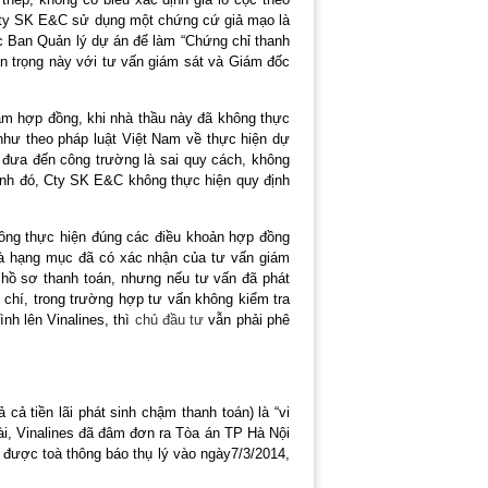
 Cty SK E&C sử dụng một chứng cứ giả mạo là
c Ban Quản lý dự án để làm “Chứng chỉ thanh
n trọng này với tư vấn giám sát và Giám đốc
ạm hợp đồng, khi nhà thầu này đã không thực
như theo pháp luật Việt Nam về thực hiện dự
đưa đến công trường là sai quy cách, không
ạnh đó, Cty SK E&C không thực hiện quy định
ông thực hiện đúng các điều khoản hợp đồng
là hạng mục đã có xác nhận của tư vấn giám
 hồ sơ thanh toán, nhưng nếu tư vấn đã phát
 chí, trong trường hợp tư vấn không kiểm tra
nh lên Vinalines, thì
chủ đầu tư
vẫn phải phê
cả tiền lãi phát sinh chậm thanh toán) là “vi
ài, Vinalines đã đâm đơn ra Tòa án TP Hà Nội
 được toà thông báo thụ lý vào ngày7/3/2014,