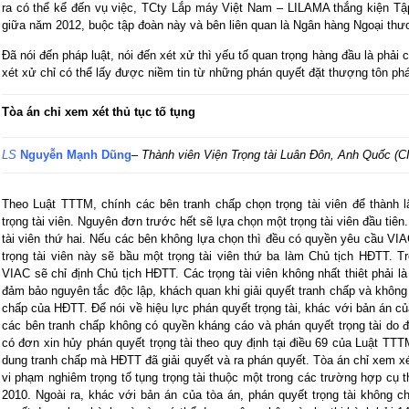
ra có thể kể đến vụ việc, TCty Lắp máy Việt Nam – LILAMA thắng kiện Tậ
giữa năm 2012, buộc tập đoàn này và bên liên quan là Ngân hàng Ngoại thư
Đã nói đến pháp luật, nói đến xét xử thì yếu tố quan trọng hàng đầu là phải
xét xử chỉ có thể lấy được niềm tin từ những phán quyết đặt thượng tôn pháp 
Tòa án chỉ xem xét thủ tục tố tụng
LS
Nguyễn Mạnh Dũng
– Thành viên Viện Trọng tài Luân Đôn, Anh Quốc (CI
Theo Luật TTTM, chính các bên tranh chấp chọn trọng tài viên để thàn
trọng tài viên. Nguyên đơn trước hết sẽ lựa chọn một trọng tài viên đầu tiê
tài viên thứ hai. Nếu các bên không lựa chọn thì đều có quyền yêu cầu VIAC
trọng tài viên này sẽ bầu một trọng tài viên thứ ba làm Chủ tịch HĐTT. 
VIAC sẽ chỉ định Chủ tịch HĐTT. Các trọng tài viên không nhất thiêt phải là 
đảm bảo nguyên tắc độc lập, khách quan khi giải quyết tranh chấp và không a
chấp của HĐTT. Để nói về hiệu lực phán quyết trọng tài, khác với bản án củ
các bên tranh chấp không có quyền kháng cáo và phán quyết trọng tài do đ
có đơn xin hủy phán quyết trọng tài theo quy định tại điều 69 của Luật TTT
dung tranh chấp mà HĐTT đã giải quyết và ra phán quyết. Tòa án chỉ xem xé
vi phạm nghiêm trọng tố tụng trọng tài thuộc một trong các trường hợp cụ 
2010. Ngoài ra, khác với bản án của tòa án, phán quyết trọng tài không ch