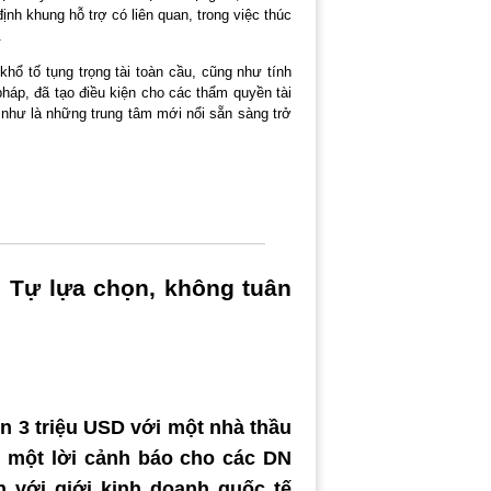
định khung hỗ trợ có liên quan, trong việc thúc
.
hổ tố tụng trọng tài toàn cầu, cũng như tính
pháp, đã tạo điều kiện cho các thẩm quyền tài
h như là những trung tâm mới nổi sẵn sàng trở
i: Tự lựa chọn, không tuân
ơn 3 triệu USD với một nhà thầu
à một lời cảnh báo cho các DN
h với giới kinh doanh quốc tế