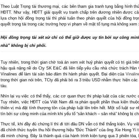
Theo Luật Trọng tài thương mại, các bên tham gia tranh tụng bằng hình thức
HĐTT. Như vậy, HĐTT giải quyết vụ tranh chấp trên đương nhiên được cả 
lựa chọn hội đồng trọng tài thì phải tuân theo phán quyết của hội đồng tr
quyết trọng tài trong các trường hợp vi phạm về mặt tố tụng mà không xem 
Hội đồng trọng tài xét xử chỉ có thể giữ được uy tín bởi sự công mi
nhà” không bị chi phối.
Tuy nhiên, trong thời gian chờ toà án xem xét huỷ phán quyết có trị giá trê
hậu quả nặng nề do Cty SK E&C đã liên tiếp yêu cầu nhà chức trách Hàn 
Vinalines để làm tài sản bảo đảm thi hành phán quyết. Đại diện của
Vinalin
trong thời gian nói trên, TCty đã phải bỏ ra 3 triệu USD nhằm thực hiện các
tàu.
Nhìn lại vụ việc có thể thấy, các cơ quan thực thi pháp luật của các nước
Tuy nhiên, việc HĐTT của Việt Nam đã ra phán quyết phần thua kiện thu
thiên vị mà đặt tính thượng tôn của pháp luật lên trên hết. Một số luật sư
tín bởi sự công minh của mình khi yếu tố “sân khách – sân nhà” không bị chi
Thực tế, khi đầy đủ chứng lí thì đi tới đâu DN vẫn có thể thắng kiện. Vụ 
đã chính thức tuyên thu hồi thương hiệu “Đức Thành” của ông Xie Hong Yi 
đã minh chứng. Đây là thành quả của hành trình kiện tụng qua 3 phiên tòa, 