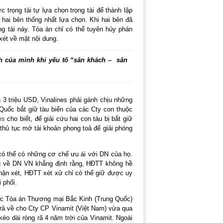
 trọng tài tự lựa chọn trọng tài để thành lập
hai bên thống nhất lựa chọn. Khi hai bên đã
ọng tài này. Tòa án chỉ có thể tuyên hủy phán
xét về mặt nội dung.
nh của mình khi yếu tố “sân khách – sân
n 3 triệu USD, Vinalines phải gánh chịu những
Quốc bắt giữ tàu biển của các Cty con thuộc
es
cho biết, để giải cứu hai con tàu bị bắt giữ
 thủ tục mở tài khoản phong toả để giải phóng
 có thể có những cơ chế ưu ái với DN của họ.
ộc về DN VN khẳng định rằng, HĐTT không hề
 nhận xét, HĐTT xét xử chỉ có thể giữ được uy
 phối.
việc Tòa án Thương mại Bắc Kinh (Trung Quốc)
trả về cho Cty CP Vinamit (Việt Nam) vừa qua
kéo dài ròng rã 4 năm trời của Vinamit. Ngoài