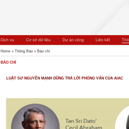
Skip to content
Dịch vụ
Cơ sở dữ liệu
Dự án công
Liên kết
Thô
Home »
Thông Báo
»
Báo chí
BÁO CHÍ
LUẬT SƯ NGUYỄN MẠNH DŨNG TRẢ LỜI PHỎNG VẤN CỦA AIAC