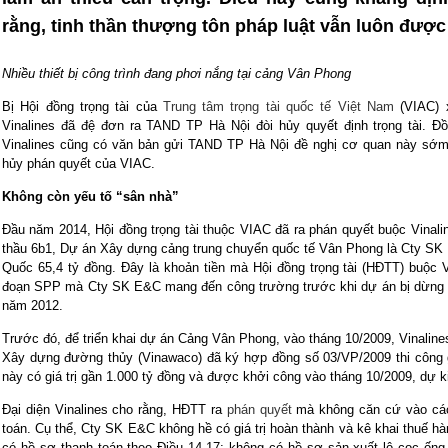
rằng, tinh thần thượng tôn pháp luật vẫn luôn được
Nhiều thiết bị công trình đang phơi nắng tại cảng Vân Phong
Bị Hội đồng trọng tài của
Trung tâm trọng tài quốc tế Việt Nam
(VIAC) 
Vinalines đã đệ đơn ra TAND TP Hà Nội đòi hủy quyết định trọng tài. 
Vinalines cũng có văn bản gửi TAND TP Hà Nội đề nghị cơ quan này sớm
hủy phán quyết của VIAC.
Không còn yếu tố “sân nhà”
Đầu năm 2014, Hội đồng trọng tài thuộc VIAC đã ra phán quyết buộc Vinalin
thầu 6b1, Dự án Xây dựng cảng trung chuyển quốc tế Vân Phong là Cty SK
Quốc 65,4 tỷ đồng. Đây là khoản tiền mà Hội đồng trọng tài (HĐTT) buộc V
đoạn SPP mà Cty SK E&C mang đến công trường trước khi dự án bị dừng độ
năm 2012.
Trước đó, để triển khai dự án Cảng Vân Phong, vào tháng 10/2009, Vinaline
Xây dựng đường thủy (Vinawaco) đã ký hợp đồng số 03/VP/2009 thi công 
này có giá trị gần 1.000 tỷ đồng và được khởi công vào tháng 10/2009, dự k
Đại diện Vinalines cho rằng, HĐTT ra
phán quyết
mà không căn cứ vào các
toán. Cụ thể, Cty SK E&C không hề có giá trị hoàn thành và kê khai thuế h
có hồ sơ thanh toán theo Điều 14.17; không có hồ sơ sản xuất lô cọc ống 